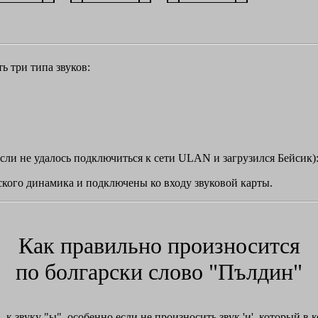
 три типа звуков:
сли не удалось подключиться к сети ULAN и загрузился Бейсик):
кого динамика и подключены ко входу звуковой карты.
Как правильно произносится
по болгарски слово "Пълдин"
 к звуку "ы", особенно если не произносить звук 'и', который в к