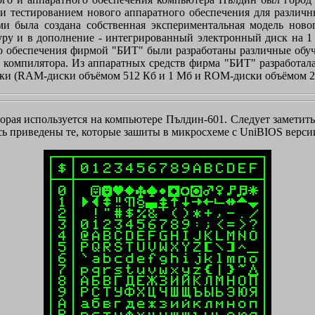
 и тестированием нового аппаратного обеспечения для различ
 была создана собственная экспериментальная модель новог
уру и в дополнение - интегрированный электронный диск на 1 м
го обеспечения фирмой "БИТ" были разработаны различные обуч
C компилятора. Из аппаратных средств фирма "БИТ" разработала
ки (RAM-диски объёмом 512 Кб и 1 Мб и ROM-диски объёмом 2
рая используется на компьютере Пълдин-601. Следует заметить,
сь приведены те, которые зашиты в микросхеме с UniBIOS версии