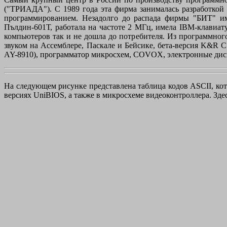
("ТРИАДА"). С 1989 года эта фирма занималась разработкой
программированием. Незадолго до распада фирмы "БИТ" ими
Пълдин-601Т, работала на частоте 2 МГц, имела IBM-клавиат
компьютеров так и не дошла до потребителя. Из программно
звуком на Ассемблере, Паскале и Бейсике, бета-версия K&R 
AY-8910), программатор микросхем, COVOX, электронные дис
На следующем рисунке представлена таблица кодов ASCII, кото
версиях UniBIOS, а также в микросхеме видеоконтроллера. Зде