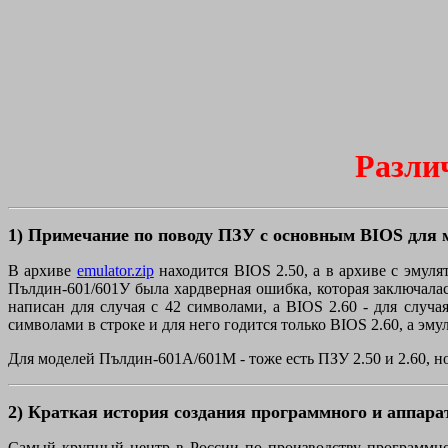
Различ
1) Примечание по поводу ПЗУ с основным BIOS для 
В архиве
emulator.zip
находится BIOS 2.50, а в архиве с эмул
Пълдин-601/601У была хардверная ошибка, которая заключалась
написан для случая с 42 символами, а BIOS 2.60 - для случ
символами в строке и для него годится только BIOS 2.60, а эму
Для моделей Пълдин-601А/601М - тоже есть ПЗУ 2.50 и 2.60, 
2) Краткая история создания программного и аппара
Самый крупный центр в России по производству программно