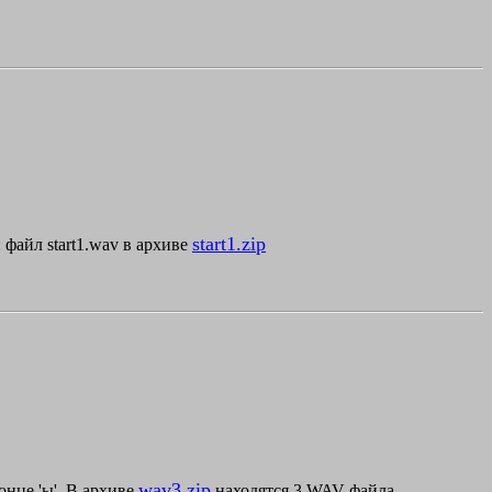
start1.zip
 файл start1.wav в архиве
wav3.zip
онце 'ы'. В архиве
находятся 3 WAV-файла,