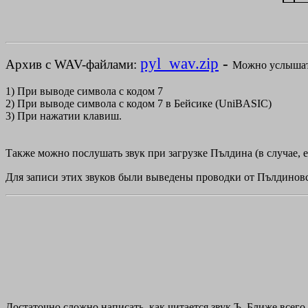
pyl_wav.zip
-
Архив с WAV-файлами:
Можно услышать
1) При выводе символа с кодом 7
2) При выводе символа с кодом 7 в Бейсике (UniBASIC)
3) При нажатии клавиш.
Также можно послушать звук при загрузке Пълдина (в случае, е
Для записи этих звуков были выведены проводки от Пълдиновс
Достаточно сложно написать, как читается звук Ъ. Ближе всего -