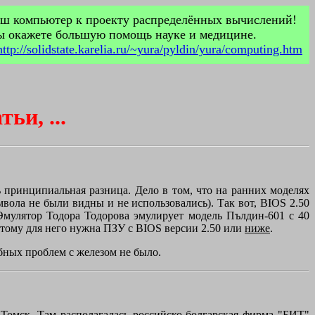
ш компьютер к проекту распределённых вычислений!
 окажете большую помощь науке и медицине.
http://solidstate.karelia.ru/~yura/pyldin/yura/computing.htm
ьи, ...
ь принципиальная разница. Дело в том, что на ранних моделях
мвола не были видны и не использовались). Так вот, BIOS 2.50
 Эмулятор Тодора Тодорова эмулирует модель Пълдин-601 с 40
оэтому для него нужна ПЗУ с BIOS версии 2.50 или
ниже
.
бных проблем с железом не было.
омск. Там располагалась российско-болгарская фирма "БИТ"