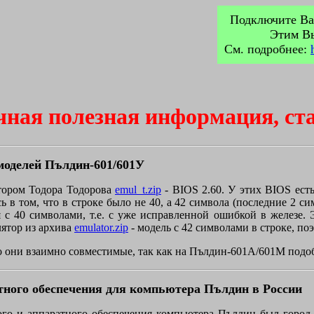
Подключите Ва
Этим Вы
См. подробнее:
ная полезная информация, стат
моделей Пълдин-601/601У
ятором Тодора Тодорова
emul_t.zip
- BIOS 2.60. У этих BIOS ест
 в том, что в строке было не 40, а 42 символа (последние 2 си
ая с 40 символами, т.е. с уже исправленной ошибкой в железе.
лятор из архива
emulator.zip
- модель с 42 символами в строке, п
но они взаимно совместимые, так как на Пълдин-601А/601М подо
тного обеспечения для компьютера Пълдин в России
го и аппаратного обеспечения компьютера Пълдин был город Т