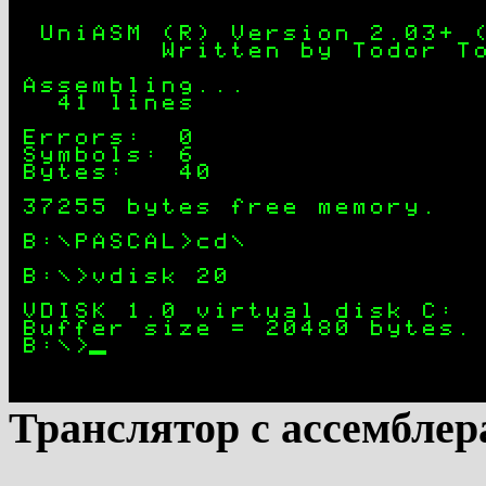
Транслятор с ассембле