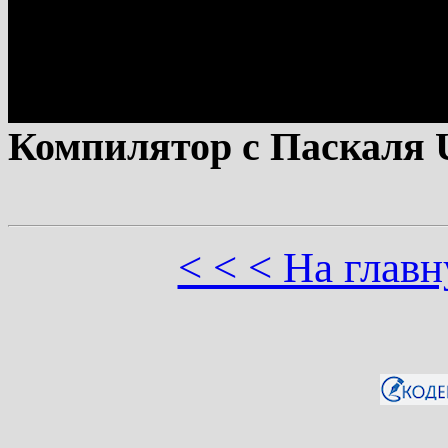
Компилятор с Паскаля 
< < < На глав