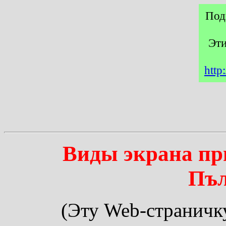
Под
Эти
http
Виды экрана пр
Пъл
(Эту Web-страничк